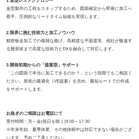
1.金型レステクノロジー
金型製作の工程をスキップするため、図面確定から即座に加工へ
着手。圧倒的なリードタイム短縮を実現します。
2.限界に挑む技術力と加工ノウハウ
精密板金加工での複雑な曲げ、高精度な平面度等、他社が敬遠す
る難形状まで高度な技術力とDXを融合して対応します。
3.開発初期からの「提案型」サポート
「この図面で本当に加工できるのか？」という段階でもご相談く
ださい。形状の最適化（VE提案）を含め、最短ルートでの作成
をサポートします。
お急ぎのご相談はお電話にて
受付時間：月～金(祝日を除く)9:00～17:30
※年末年始、夏季休業、その他休暇中は対応できない場合がござ
います。予めご了承ください。